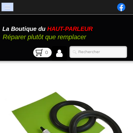
Accueil
La Boutique du
HAUT-PARLEUR
Catalogue
Réparer plutôt que remplacer
Atelier
0
Contact
FAQ