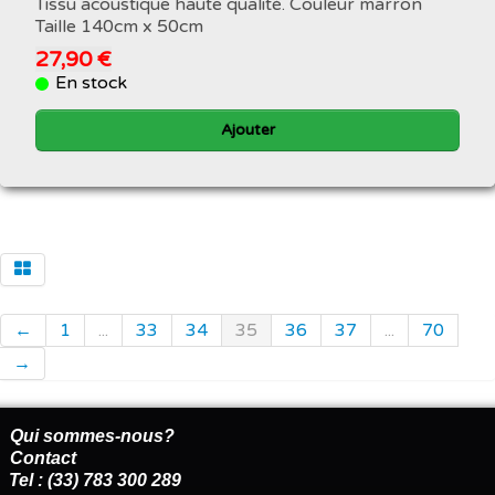
Tissu acoustique haute qualité. Couleur marron
Taille 140cm x 50cm
27,90 €
En stock
Ajouter
←
1
...
33
34
35
36
37
...
70
→
Qui sommes-nous?
Contact
Tel : (33) 783 300 289