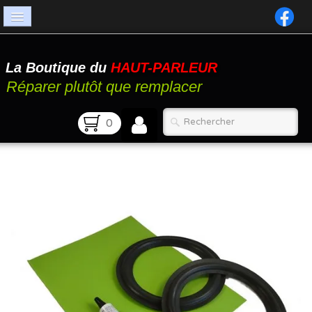
Accueil
La Boutique du
HAUT-PARLEUR
Catalogue
Réparer plutôt que remplacer
Atelier
0
Contact
FAQ