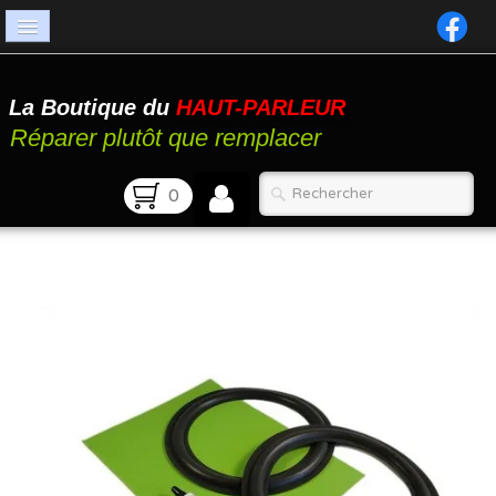
Accueil
La Boutique du
HAUT-PARLEUR
Catalogue
Réparer plutôt que remplacer
Atelier
0
Contact
FAQ