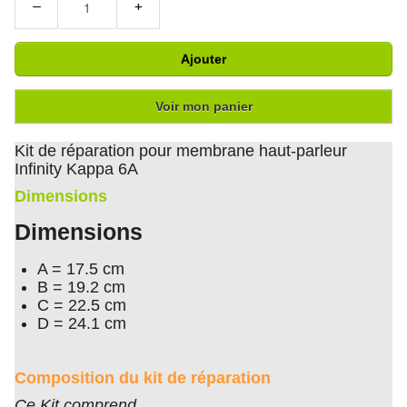
−
+
Ajouter
Voir mon panier
Kit de réparation pour membrane haut-parleur
Infinity Kappa 6A
Dimensions
Dimensions
A = 17.5 cm
B = 19.2 cm
C = 22.5 cm
D = 24.1 cm
Composition du kit de réparation
Ce Kit comprend