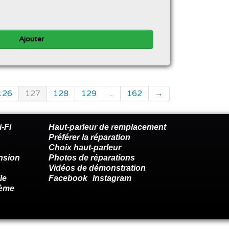
Ajouter
126
127
128
129
...
162
→
-Fi
Haut-parleur de remplacement
Préférer la réparation
Choix haut-parleur
nsion
Photos de réparations
Vidéos de démonstration
le
Facebook
Instagram
lème