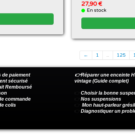
27,90 €
En stock
←
1
...
125
 de paiement
👉Réparer une enceinte Hi
ent sécurisé
vintage (Guide complet)
fait Remboursé
son
👉
Choisir la bonne suspe
 de commande
👉
Nos suspensions
de colis
👉
Mon haut-parleur grésil
👉
Diagnostiquer un prob