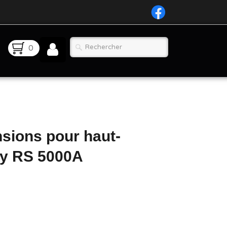
0
nsions pour haut-
ity RS 5000A