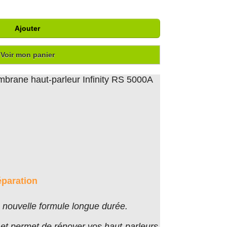
Ajouter
Voir mon panier
mbrane haut-parleur Infinity RS 5000A
éparation
nouvelle formule longue durée.
er et permet de rénover vos haut-parleurs