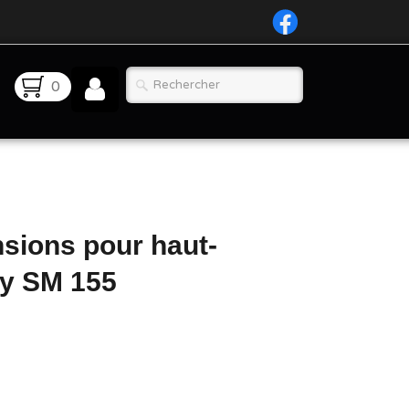
0
nsions pour haut-
ity SM 155