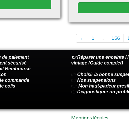
←
1
...
156
 de paiement
👉Réparer une enceinte Hi
ent sécurisé
vintage (Guide complet)
fait Remboursé
son
👉
Choisir la bonne suspe
 de commande
👉
Nos suspensions
de colis
👉
Mon haut-parleur grésil
👉
Diagnostiquer un prob
Mentions légales