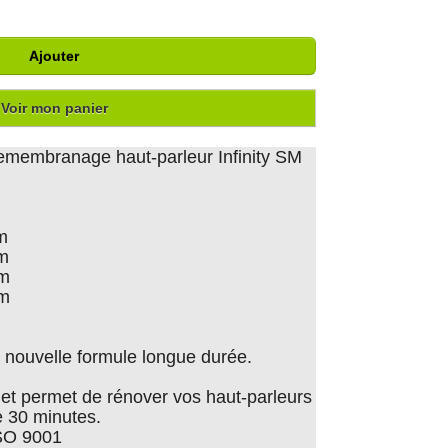
Ajouter
Voir mon panier
remembranage haut-parleur Infinity SM
m
cm
cm
cm
nouvelle formule longue durée.
er et permet de rénover vos haut-parleurs
 30 minutes.
ISO 9001