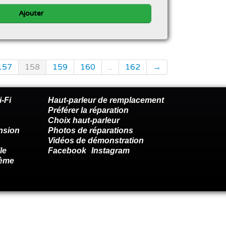
Ajouter
157
158
159
160
...
162
→
-Fi
Haut-parleur de remplacement
Préférer la réparation
Choix haut-parleur
nsion
Photos de réparations
Vidéos de démonstration
le
Facebook
Instagram
lème