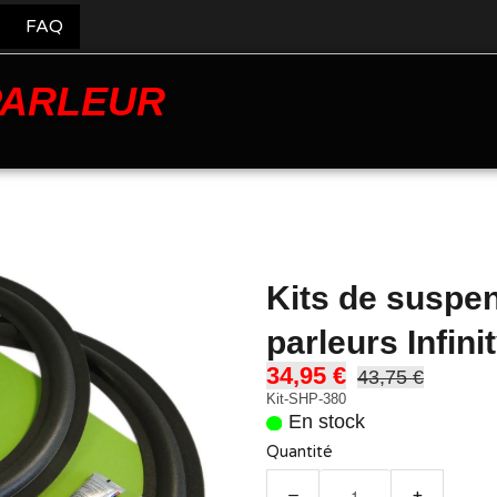
FAQ
PARLEUR
Kits de suspe
parleurs Infin
34,95 €
43,75 €
Kit-SHP-380
En stock
Quantité
−
+