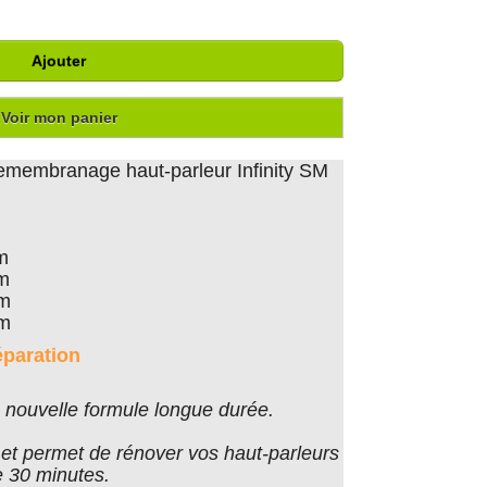
Ajouter
Voir mon panier
remembranage haut-parleur Infinity SM
m
cm
cm
cm
éparation
nouvelle formule longue durée.
er et permet de rénover vos haut-parleurs
 30 minutes.