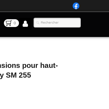
0
nsions pour haut-
ity SM 255