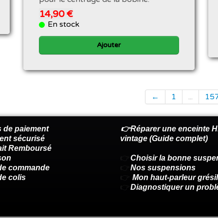
14,90 €
En stock
Ajouter
←
1
...
15
 de paiement
👉Réparer une enceinte Hi
ent sécurisé
vintage (Guide complet)
fait Remboursé
son
👉
Choisir la bonne suspe
 de commande
👉
Nos suspensions
de colis
👉
Mon haut-parleur grésil
👉
Diagnostiquer un prob