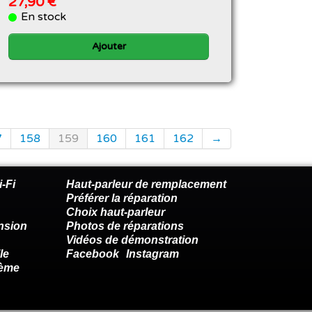
27,90 €
En stock
Ajouter
7
158
159
160
161
162
→
-Fi
Haut-parleur de remplacement
Préférer la réparation
Choix haut-parleur
nsion
Photos de réparations
Vidéos de démonstration
le
Facebook
Instagram
lème