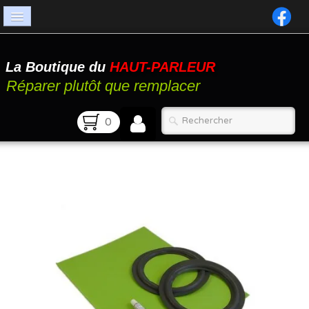
Accueil
La Boutique du
HAUT-PARLEUR
Catalogue
Réparer plutôt que remplacer
Atelier
0
Contact
FAQ