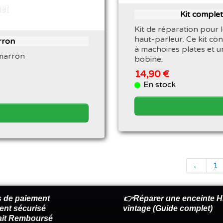
Kit complet
Kit de réparation pour
haut-parleur. Ce kit con
rron
à machoires plates et un
 marron
bobine.
14,90 €
En stock
←
1
 de paiement
👉Réparer une enceinte Hi
ent sécurisé
vintage (Guide complet)
fait Remboursé