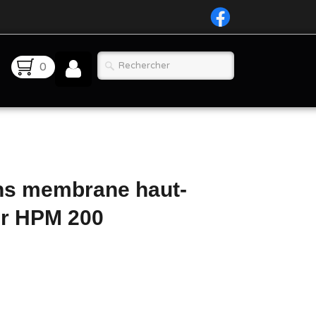
0
ns membrane haut-
er HPM 200