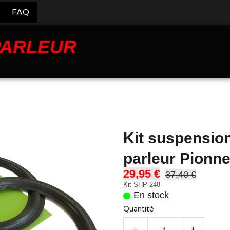
FAQ
PARLEUR
Kit suspensio
parleur Pionn
29,95 €
37,40 €
Kit-SHP-248
En stock
Quantité
−
+