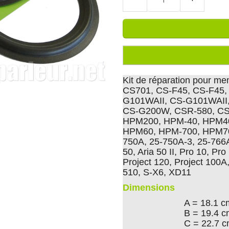
Kit de réparation pour m
CS701, CS-F45, CS-F45
G101WAII, CS-G101WAII
CS-G200W, CSR-580, CS
HPM200, HPM-40, HPM40
HPM60, HPM-700, HPM700
750A, 25-750A-3, 25-766A
50, Aria 50 II, Pro 10, Pr
Project 120, Project 100A
510, S-X6, XD11
Dimensions
A = 18.1 c
B = 19.4 
C = 22.7 