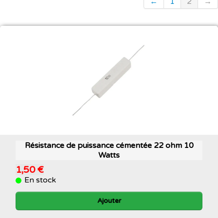
←
1
2
→
Résistance de puissance cémentée 22 ohm 10
Watts
1,50 €
En stock
Ajouter