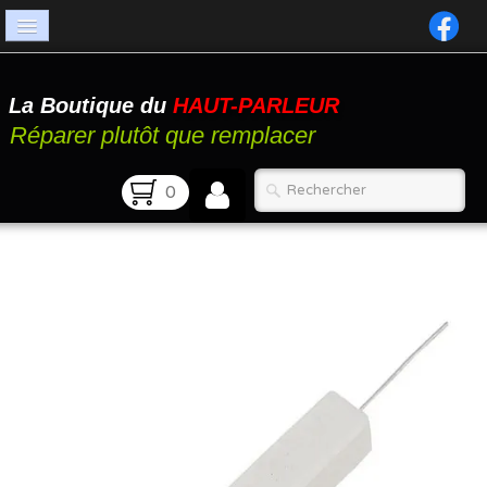
Accueil
La Boutique du
HAUT-PARLEUR
Catalogue
Réparer plutôt que remplacer
Atelier
0
Contact
FAQ