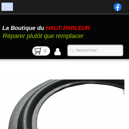
Accueil
La Boutique du
HAUT-PARLEUR
Catalogue
Réparer plutôt que remplacer
Atelier
0
Contact
FAQ