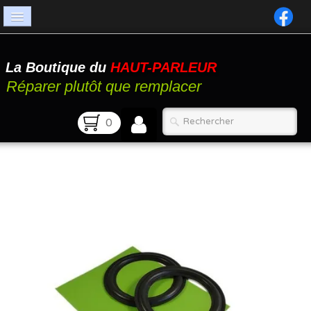
Accueil
La Boutique du
HAUT-PARLEUR
Catalogue
Réparer plutôt que remplacer
Atelier
0
Contact
FAQ