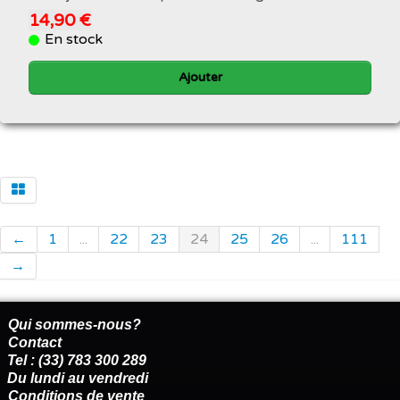
14,90 €
En stock
Ajouter
←
1
...
22
23
24
25
26
...
111
→
Qui sommes-nous?
Contact
Tel : (33) 783 300 289
Du lundi au vendredi
Conditions de vente