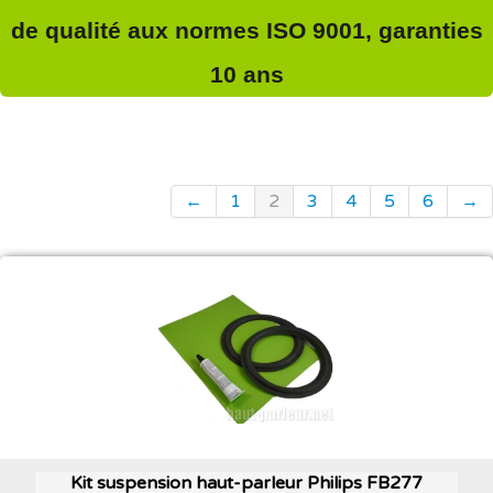
de qualité aux normes ISO 9001, garanties
10 ans
←
1
2
3
4
5
6
→
Kit suspension haut-parleur Philips FB277