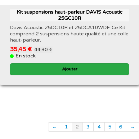
Kit suspensions haut-parleur DAVIS Acoustic
25GC10R
Davis Acoustic 25DC10R et 25DCA10WDF. Ce Kit
comprend 2 suspensions haute qualité et une colle
haut-parleur.
35,45 €
44,30 €
En stock
Ajouter
←
1
2
3
4
5
6
→