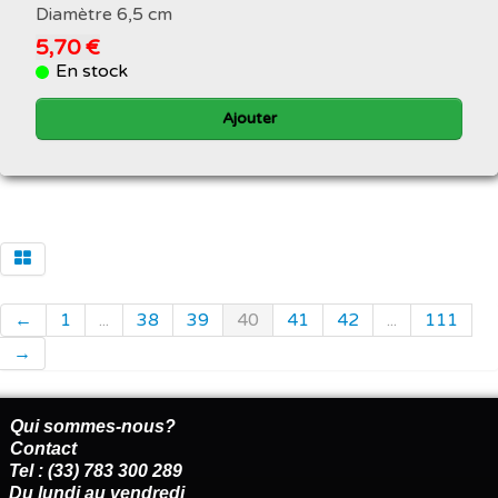
Diamètre 6,5 cm
5,70 €
En stock
Ajouter
←
1
...
38
39
40
41
42
...
111
→
Qui sommes-nous?
Contact
Tel : (33) 783 300 289
Du lundi au vendredi