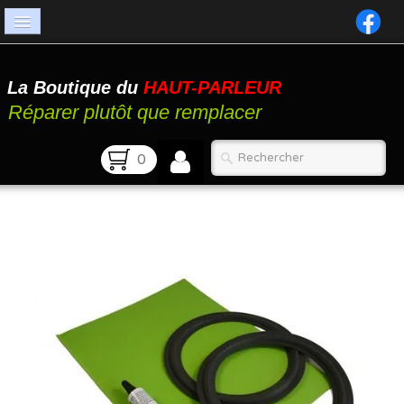
Accueil
La Boutique du
HAUT-PARLEUR
Catalogue
Réparer plutôt que remplacer
Atelier
0
Contact
FAQ