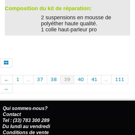
Composition du kit de réparation:
2 suspensions en mousse de
polyéther haute qualité.
1 colle haut-parleur pro
←
1
...
37
38
39
40
41
...
111
→
Qui sommes-nous?
Contact
Tel : (33) 783 300 289
Du lundi au vendredi
Conditions de vente