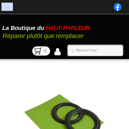
Accueil
La Boutique du
HAUT-PARLEUR
Catalogue
Réparer plutôt que remplacer
Atelier
0
Contact
FAQ