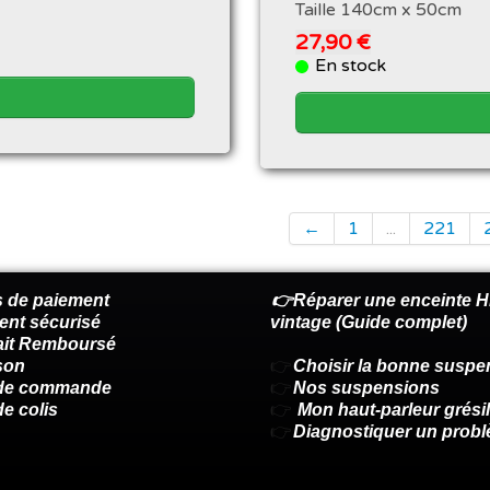
Taille 140cm x 50cm
27,90 €
En stock
←
1
...
221
 de paiement
👉Réparer une enceinte Hi
ent sécurisé
vintage (Guide complet)
fait Remboursé
son
👉
Choisir la bonne suspe
 de commande
👉
Nos suspensions
de colis
👉
Mon haut-parleur grésil
👉
Diagnostiquer un prob