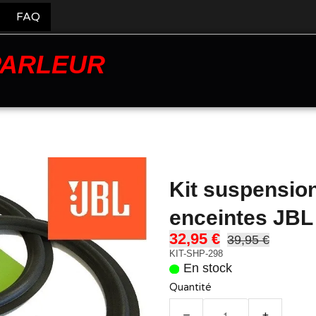
FAQ
PARLEUR
Kit suspensio
enceintes JBL
32,95 €
39,95 €
KIT-SHP-298
En stock
Quantité
−
+