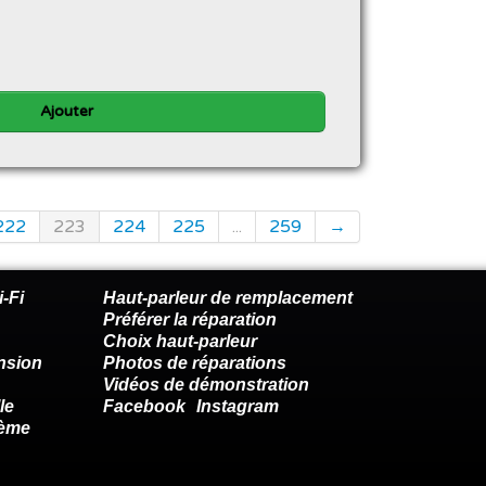
Ajouter
222
223
224
225
...
259
→
-Fi
Haut-parleur de remplacement
Préférer la réparation
Choix haut-parleur
nsion
Photos de réparations
Vidéos de démonstration
le
Facebook
Instagram
lème