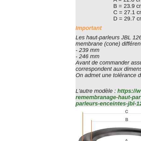
B = 23.9 
C = 27.1 
D = 29.7 
Important
Les haut-parleurs JBL 12
membrane (cone) différe
- 239 mm
- 246 mm
Avant de commander assu
correspondent aux dimens
On admet une tolérance d
L'autre modèle :
https://
remembranage-haut-parle
parleurs-enceintes-jbl-1