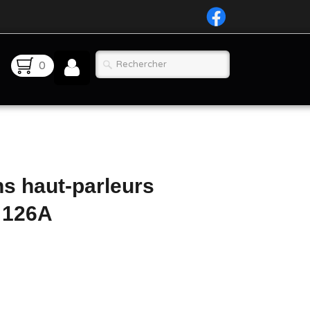
0
ns haut-parleurs
 126A