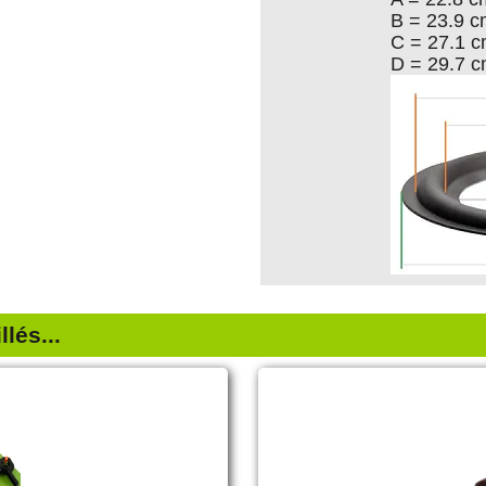
B = 23.9 
C = 27.1 
D = 29.7 
lés...