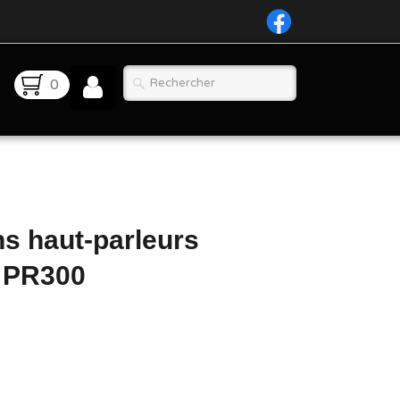
0
ns haut-parleurs
 PR300