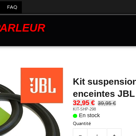
FAQ
PARLEUR
Kit suspensio
enceintes JBL
32,95 €
39,95 €
KIT-SHP-298
En stock
Quantité
−
+