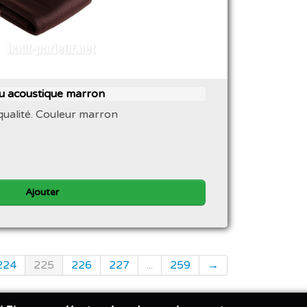
su acoustique marron
qualité. Couleur marron
Ajouter
224
225
226
227
...
259
→