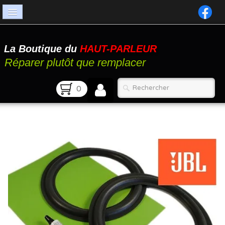
Accueil
La Boutique du
HAUT-PARLEUR
Catalogue
Réparer plutôt que remplacer
Atelier
0
Contact
FAQ