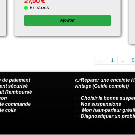
27,90 €
En stock
Ajouter
←
1
...
5
 de paiement
👉Réparer une enceinte Hi
ent sécurisé
vintage (Guide complet)
fait Remboursé
son
👉
Choisir la bonne suspe
 de commande
👉
Nos suspensions
de colis
👉
Mon haut-parleur grésil
👉
Diagnostiquer un prob