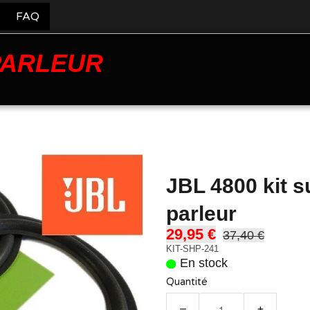
FAQ
PARLEUR
JBL 4800 kit 
parleur
29,95 €
37,40 €
KIT-SHP-241
En stock
Quantité
−
+