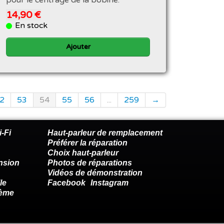
14,90 €
En stock
Ajouter
2
53
54
55
56
...
259
→
-Fi
Haut-parleur de remplacement
Préférer la réparation
Choix haut-parleur
nsion
Photos de réparations
Vidéos de démonstration
le
Facebook
Instagram
lème