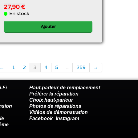
27,90 €
En stock
Ajouter
←
1
2
3
4
5
...
259
→
-Fi
Haut-parleur de remplacement
Préférer la réparation
Choix haut-parleur
nsion
Photos de réparations
Vidéos de démonstration
le
Facebook
Instagram
lème