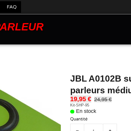
FAQ
PARLEUR
JBL A0102B su
parleurs méd
19,95 €
24,95 €
Kit-SHP-95
En stock
Quantité
−
+