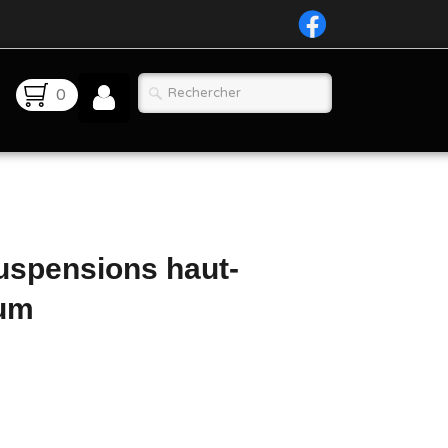
0
spensions haut-
ium