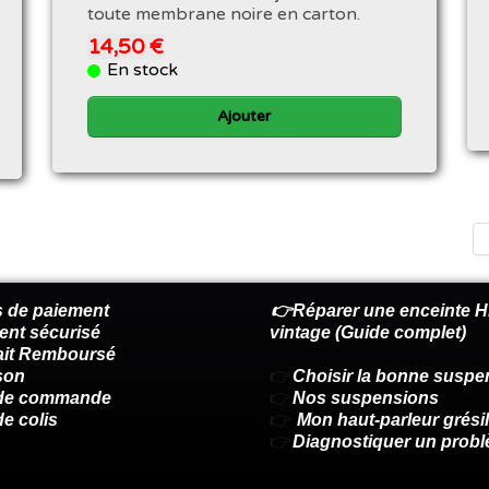
toute membrane noire en carton.
14,50 €
En stock
Ajouter
 de paiement
👉Réparer une enceinte Hi
ent sécurisé
vintage (Guide complet)
fait Remboursé
son
👉
Choisir la bonne suspe
 de commande
👉
Nos suspensions
de colis
👉
Mon haut-parleur grésil
👉
Diagnostiquer un prob