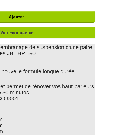
Ajouter
Voir mon panier
emembranage de suspension d'une paire
ntes JBL HP 590
nouvelle formule longue durée.
er et permet de rénover vos haut-parleurs
 30 minutes.
ISO 9001
m
cm
cm