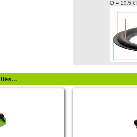
D = 19.5 
lés...