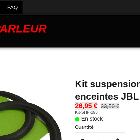
FAQ
PARLEUR
Kit suspensio
enceintes JBL
26,95 €
33,50 €
Kit-SHP-193
En stock
Quantité
−
+