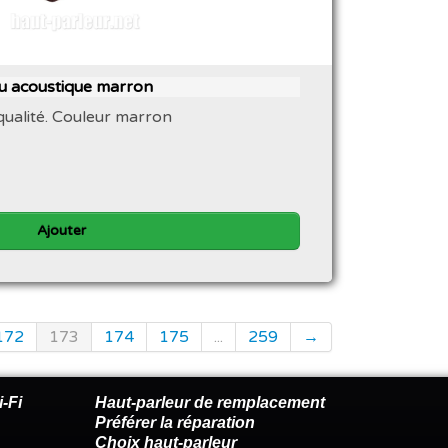
su acoustique marron
qualité. Couleur marron
Ajouter
172
173
174
175
...
259
→
-Fi
Haut-parleur de remplacement
Préférer la réparation
Choix haut-parleur