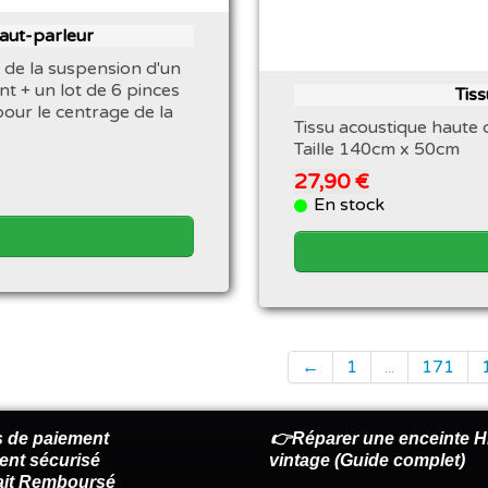
haut-parleur
 de la suspension d'un
nt + un lot de 6 pinces
Tis
pour le centrage de la
Tissu acoustique haute 
Taille 140cm x 50cm
27,90 €
En stock
←
1
...
171
 de paiement
👉Réparer une enceinte Hi
ent sécurisé
vintage (Guide complet)
fait Remboursé