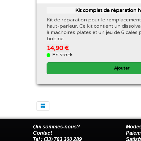
Kit complet de réparation 
Kit de réparation pour le remplacement
haut-parleur. Ce kit contient un dissolva
à machoires plates et un jeu de 6 cales 
bobine.
14,90 €
En stock
Ajouter
Qui sommes-nous?
Modes
Contact
Paiem
Tel : (33) 783 300 289
Satis