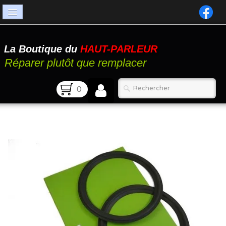
Accueil
La Boutique du
HAUT-PARLEUR
Catalogue
Réparer plutôt que remplacer
Atelier
0
Contact
FAQ