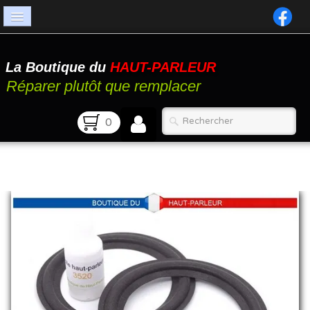
Accueil
La Boutique du
HAUT-PARLEUR
Catalogue
Réparer plutôt que remplacer
Atelier
0
Contact
FAQ