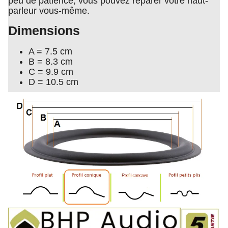
peu de patience, vous pouvez réparer votre haut-
parleur vous-même.
Dimensions
A = 7.5 cm
B = 8.3 cm
C = 9.9 cm
D = 10.5 cm