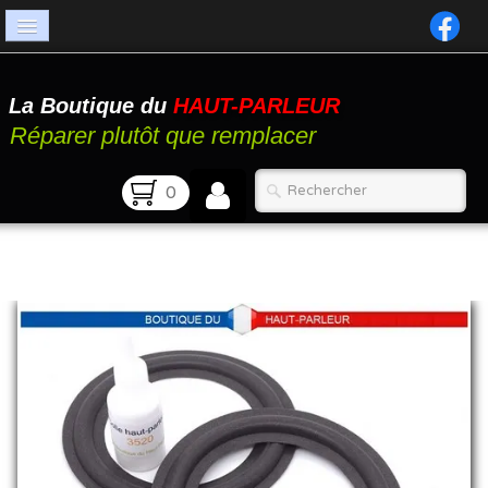
Accueil
La Boutique du
HAUT-PARLEUR
Catalogue
Réparer plutôt que remplacer
Atelier
0
Contact
FAQ