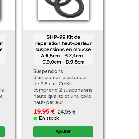
SHP-99 Kit de
ur
réparation haut-parleur
e
suspensions en mousse
A:6,5cm - B:7,4cm -
C:9,0cm - D:9,8cm
Suspensions
d'un diamètre extérieur
de 9.8 cm.. Ce Kit
ns
comprend 2 suspensions
le
haute qualité et une colle
haut-parleur.
19,95 €
24,95 €
En stock
Ajouter