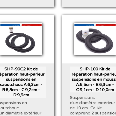
SHP-99C2 Kit de
SHP-100 Kit de
éparation haut-parleur
réparation haut-parle
suspensions en
suspensions en mouss
caoutchouc A:6,3cm -
A:5,5cm - B:6,3cm -
B:6,8cm - C:9,2cm -
C:9,1cm - D:10,0cm
D:9,9cm
Suspensions
uspensions en
d'un diamètre extérieur
aoutchouc
de 10 cm.. Ce Kit
'un diamètre extérieur
comprend 2 suspensio