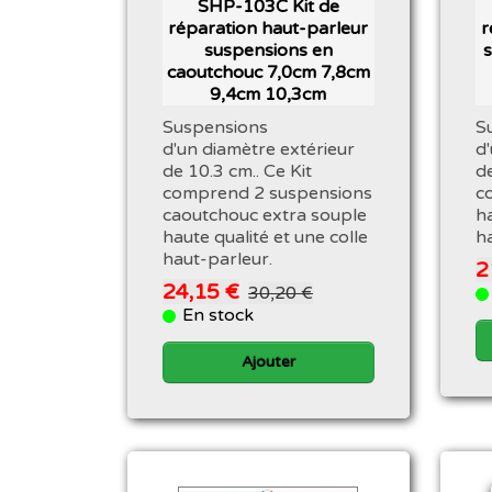
SHP-103C Kit de
réparation haut-parleur
r
suspensions en
caoutchouc 7,0cm 7,8cm
9,4cm 10,3cm
Suspensions
S
d'un diamètre extérieur
d
de 10.3 cm.. Ce Kit
de
comprend 2 suspensions
c
caoutchouc extra souple
ha
haute qualité et une colle
h
haut-parleur.
2
24,15 €
30,20 €
En stock
Ajouter