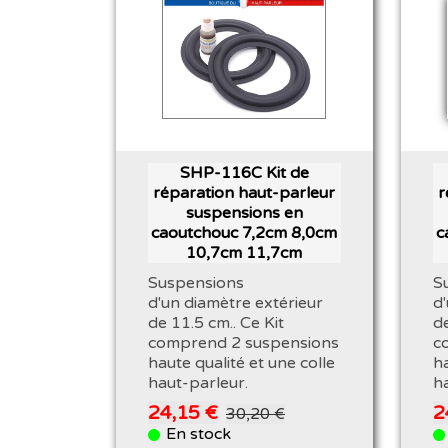
SHP-116C Kit de
réparation haut-parleur
r
suspensions en
caoutchouc 7,2cm 8,0cm
c
10,7cm 11,7cm
Suspensions
S
d'un diamètre extérieur
d
de 11.5 cm.. Ce Kit
de
comprend 2 suspensions
c
haute qualité et une colle
ha
haut-parleur.
h
24,15 €
2
30,20 €
En stock