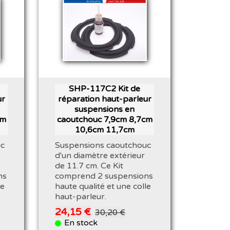
SHP-117C2 Kit de
ur
réparation haut-parleur
suspensions en
cm
caoutchouc 7,9cm 8,7cm
10,6cm 11,7cm
uc
Suspensions caoutchouc
d'un diamètre extérieur
de 11.7 cm. Ce Kit
ns
comprend 2 suspensions
le
haute qualité et une colle
haut-parleur.
24,15 €
30,20 €
En stock