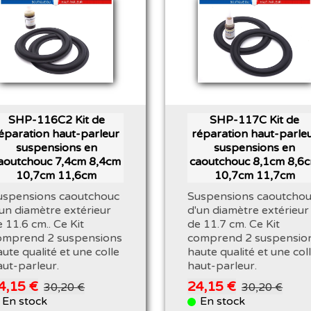
SHP-116C2 Kit de
SHP-117C Kit de
éparation haut-parleur
réparation haut-parle
suspensions en
suspensions en
aoutchouc 7,4cm 8,4cm
caoutchouc 8,1cm 8,6
10,7cm 11,6cm
10,7cm 11,7cm
uspensions caoutchouc
Suspensions caoutcho
'un diamètre extérieur
d'un diamètre extérieur
 11.6 cm.. Ce Kit
de 11.7 cm. Ce Kit
omprend 2 suspensions
comprend 2 suspensio
ute qualité et une colle
haute qualité et une col
aut-parleur.
haut-parleur.
4,15 €
24,15 €
30,20 €
30,20 €
En stock
En stock