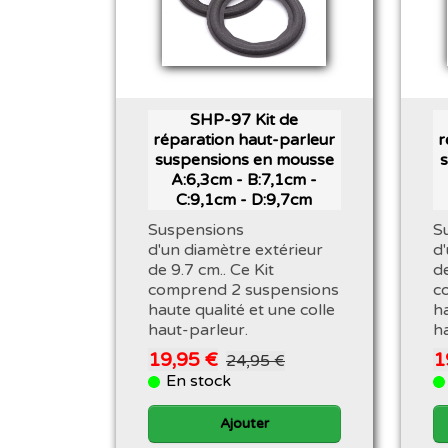
SHP-97 Kit de
réparation haut-parleur
r
suspensions en mousse
A:6,3cm - B:7,1cm -
C:9,1cm - D:9,7cm
Suspensions
S
d'un diamètre extérieur
d
de 9.7 cm.. Ce Kit
de
comprend 2 suspensions
c
haute qualité et une colle
ha
haut-parleur.
h
19,95 €
1
24,95 €
En stock
Ajouter