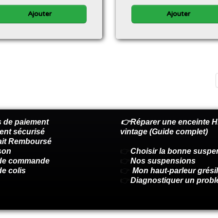
Ajouter
Ajouter
 de paiement
👉Réparer une enceinte Hi
ent sécurisé
vintage (Guide complet)
fait Remboursé
son
👉
Choisir la bonne suspe
 de commande
👉
Nos suspensions
de colis
👉
Mon haut-parleur grésil
👉
Diagnostiquer un prob