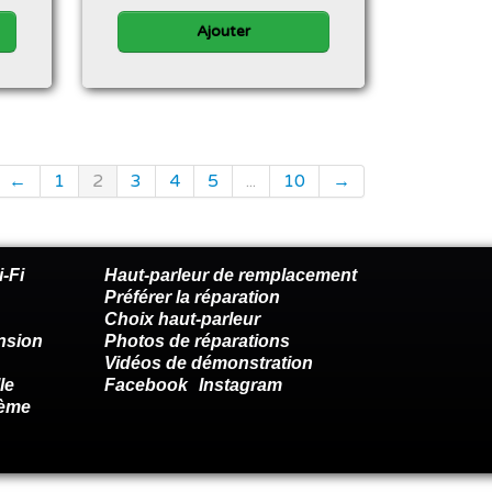
Ajouter
←
1
2
3
4
5
...
10
→
-Fi
Haut-parleur de remplacement
Préférer la réparation
Choix haut-parleur
nsion
Photos de réparations
Vidéos de démonstration
le
Facebook
Instagram
lème