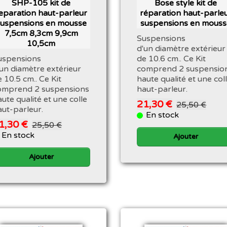
SHP-105 kit de
Bose style kit de
eparation haut-parleur
réparation haut-parle
suspensions en mousse
suspensions en mouss
7,5cm 8,3cm 9,9cm
Suspensions
10,5cm
d'un diamètre extérieur
uspensions
de 10.6 cm.. Ce Kit
'un diamètre extérieur
comprend 2 suspensio
 10.5 cm.. Ce Kit
haute qualité et une col
omprend 2 suspensions
haut-parleur.
ute qualité et une colle
21,30 €
25,50 €
aut-parleur.
En stock
1,30 €
25,50 €
En stock
Ajouter
Ajouter