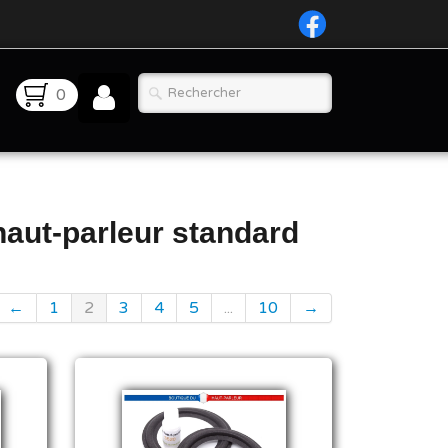
0
aut-parleur standard
←
1
2
3
4
5
...
10
→