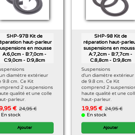
SHP-97B Kit de
SHP-98 Kit de
éparation haut-parleur
réparation haut-parle
suspensions en mousse
suspensions en mouss
A:6,0cm - B:7,0cm -
A:7,2cm - B:7,7cm -
C:9,0cm - D:9,8cm
C:8,8cm - D:9,8cm
uspensions
Suspensions
'un diamètre extérieur
d'un diamètre extérieur
 9.8 cm.. Ce Kit
de 9.8 cm.. Ce Kit
omprend 2 suspensions
comprend 2 suspensio
ute qualité et une colle
haute qualité et une col
aut-parleur.
haut-parleur.
9,95 €
19,95 €
24,95 €
24,95 €
En stock
En stock
Ajouter
Ajouter