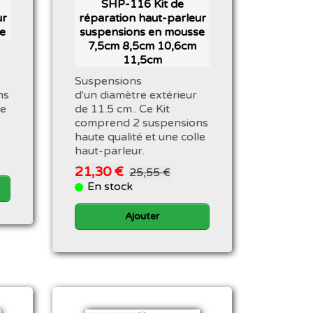
SHP-116 Kit de
ur
réparation haut-parleur
e
suspensions en mousse
7,5cm 8,5cm 10,6cm
11,5cm
Suspensions
ns
d'un diamètre extérieur
le
de 11.5 cm.. Ce Kit
comprend 2 suspensions
haute qualité et une colle
haut-parleur.
21,30 €
25,55 €
En stock
Ajouter