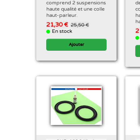
comprend 2 suspensions
de
haute qualité et une colle
c
haut-parleur.
ha
h
21,30 €
25,50 €
2
En stock
Ajouter