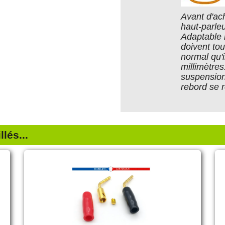
Avant d'ach
haut-parleu
Adaptable 
doivent to
normal qu'i
millimètres
suspension
rebord se 
lés...