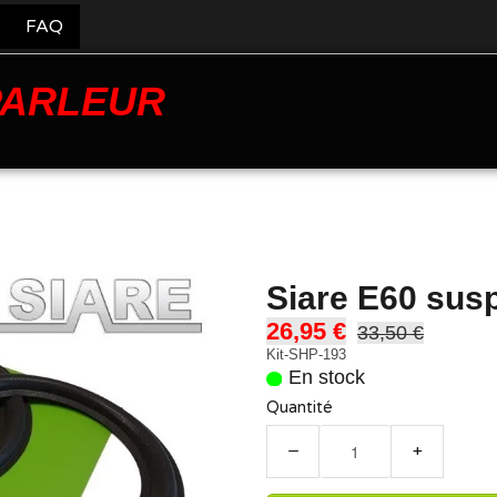
FAQ
PARLEUR
Siare E60 sus
26,95 €
33,50 €
Kit-SHP-193
En stock
Quantité
−
+