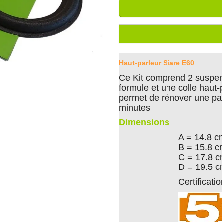
Haut-parleur Siare E60
Ce Kit comprend 2 suspen
formule et une colle haut-p
permet de rénover une pa
minutes
Dimensions
A = 14.8 c
B = 15.8 
C = 17.8 
D = 19.5 
Certificat