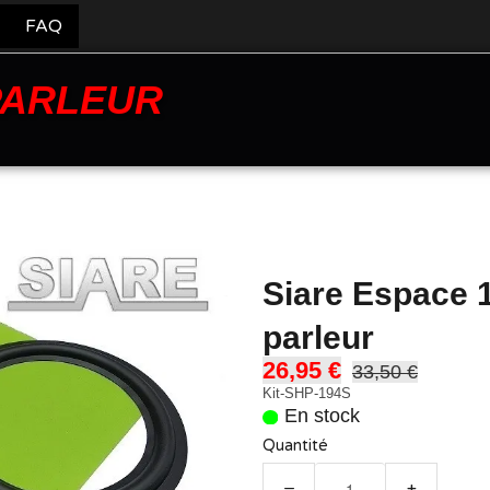
FAQ
PARLEUR
Siare Espace 
parleur
26,95 €
33,50 €
Kit-SHP-194S
En stock
Quantité
−
+