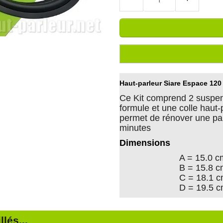
Haut-parleur Siare Espace 120
Ce Kit comprend 2 suspen
formule et une colle haut-p
permet de rénover une pa
minutes
Dimensions
A = 15.0 c
B = 15.8 
C = 18.1 
D = 19.5 
lés...