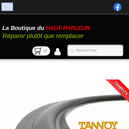
Accueil
La Boutique du
HAUT-PARLEUR
Catalogue
Réparer plutôt que remplacer
Atelier
0
Contact
FAQ
TANNO