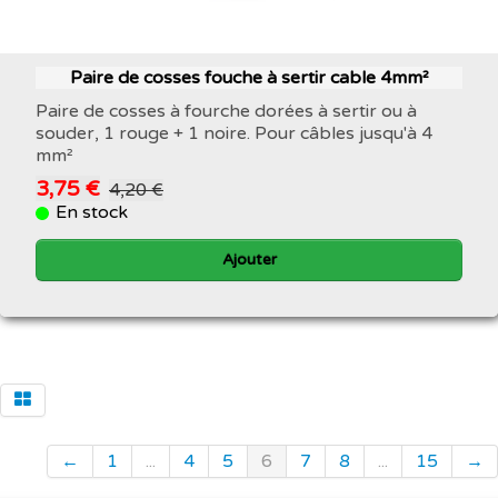
Paire de cosses fouche à sertir cable 4mm²
Paire de cosses à fourche dorées à sertir ou à
souder, 1 rouge + 1 noire. Pour câbles jusqu'à 4
mm²
3,75 €
4,20 €
En stock
Ajouter
←
1
...
4
5
6
7
8
...
15
→