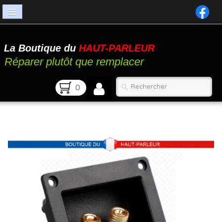
Accueil
La Boutique du
HAUT-PARLEUR
Catalogue
Réparer plutôt que remplacer
Atelier
0
Contact
FAQ